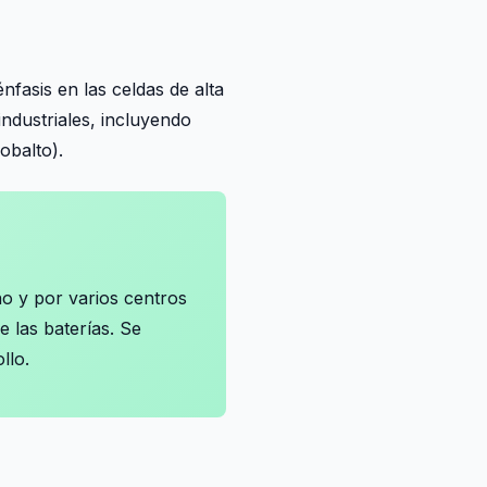
énfasis en las celdas de alta
ndustriales, incluyendo
obalto).
no y por varios centros
e las baterías. Se
llo.