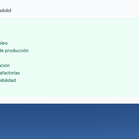
adolid
pleo
de producción
ación
factorías
ibilidad