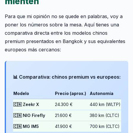
mienten
Para que mi opinión no se quede en palabras, voy a
poner los números sobre la mesa. Aquí tienes una
comparativa directa entre los modelos chinos
premium presentados en Bangkok y sus equivalentes
europeos más cercanos:
📊 Comparativa: chinos premium vs europeos:
Modelo
Precio (aprox.)
Autonomía
Pot
🇨🇳 Zeekr X
24.300 €
440 km (WLTP)
272
🇨🇳 NIO Firefly
21.600 €
380 km (CLTC)
136
🇨🇳 MG IM5
41.900 €
700 km (CLTC)
Has