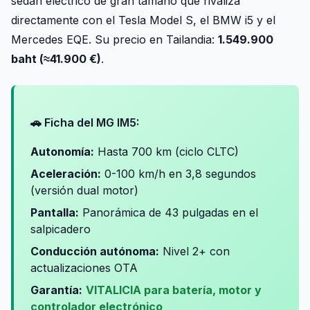
sedán eléctrico de gran tamaño que rivaliza
directamente con el Tesla Model S, el BMW i5 y el
Mercedes EQE. Su precio en Tailandia:
1.549.900
baht (≈41.900 €)
.
🚗 Ficha del MG IM5:
Autonomía:
Hasta 700 km (ciclo CLTC)
Aceleración:
0-100 km/h en 3,8 segundos
(versión dual motor)
Pantalla:
Panorámica de 43 pulgadas en el
salpicadero
Conducción autónoma:
Nivel 2+ con
actualizaciones OTA
Garantía:
VITALICIA para batería, motor y
controlador electrónico