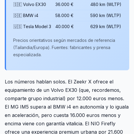
🇸🇪 Volvo EX30
36.000 €
480 km (WLTP)
272
🇩🇪 BMW i4
58.000 €
590 km (WLTP)
340
🇺🇸 Tesla Model 3
40.000 €
629 km (WLTP)
283
Precios orientativos según mercados de referencia
(Tailandia/Europa). Fuentes: fabricantes y prensa
especializada.
Los números hablan solos. El Zeekr X ofrece el
equipamiento de un Volvo EX30 (que, recordemos,
comparte grupo industrial) por 12.000 euros menos.
El MG IM5 supera al BMW i4 en autonomía y lo iguala
en aceleración, pero cuesta 16.000 euros menos y
encima viene con garantía vitalicia. El NIO Firefly
ofrece una experiencia premium urbana por 21.600