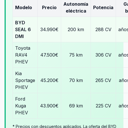
Autonomía
G
Modelo
Precio
Potencia
eléctrica
b
BYD
SEAL 6
34.990€
200 km
288 CV
año
DMI
Toyota
RAV4
47.500€
75 km
306 CV
año
PHEV
Kia
Sportage
45.200€
70 km
265 CV
año
PHEV
Ford
Kuga
43.900€
69 km
225 CV
año
PHEV
* Precios con descuentos aplicados. La oferta del BYD