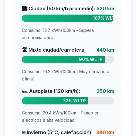
🏙️ Ciudad (50 km/h promedio):
520 km
107% WLTP
Consumo: 13.7 kWh/100km - Supera
autonomía oficial
🛣️ Mixto ciudad/carretera:
440 km
90% WLTP
Consumo: 16.2 kWh/100km - Muy cercano a
oficial
🏎️ Autopista (120 km/h):
350 km
72% WLTP
Consumo: 20.4 kWh/100km - Típico en
eléctricos a alta velocidad
❄️ Invierno (5°C, calefacción):
380 km