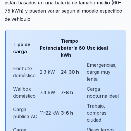
están basados en una batería de tamaño medio (60-
75 kWh) y pueden variar según el modelo específico
de vehículo:
Tiempo
Tipo de
Potencia
batería 60
Uso ideal
carga
kWh
Emergencias,
Enchufe
2.3 kW
24-30 h
carga muy
doméstico
lenta
Wallbox
Carga
7.4 kW
7-8 h
doméstico
nocturna ideal
Trabajo,
Carga
11-22 kW
3-6 h
compras,
pública AC
ciudad
Carga
Viajes largos,