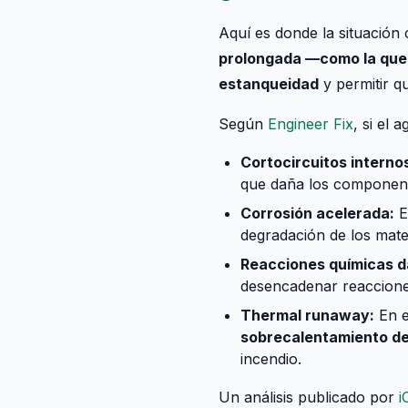
Aquí es donde la situación
prolongada —como la que 
estanqueidad
y permitir q
Según
Engineer Fix
, si el
Cortocircuitos interno
que daña los componen
Corrosión acelerada:
E
degradación de los mater
Reacciones químicas d
desencadenar reaccione
Thermal runaway:
En e
sobrecalentamiento d
incendio.
Un análisis publicado por
i