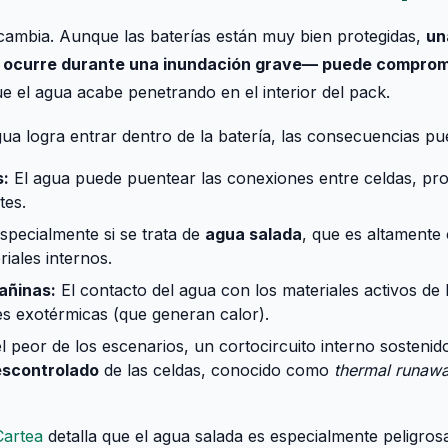
 cambia. Aunque las baterías están muy bien protegidas,
un
ocurre durante una inundación grave— puede compromet
ue el agua acabe penetrando en el interior del pack.
 agua logra entrar dentro de la batería, las consecuencias p
s:
El agua puede puentear las conexiones entre celdas, pr
tes.
specialmente si se trata de
agua salada
, que es altamente 
iales internos.
añinas:
El contacto del agua con los materiales activos de l
s exotérmicas (que generan calor).
l peor de los escenarios, un cortocircuito interno sosten
escontrolado
de las celdas, conocido como
thermal runaw
Cartea
detalla que el agua salada es especialmente peligr