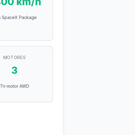
00 km/h
 SpaceX Package
MOTORES
3
Tri-motor AWD