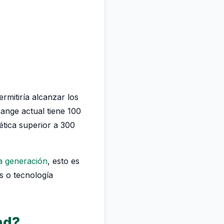
ermitiría alcanzar los
nge actual tiene 100
tica superior a 300
a generación
, esto es
s o tecnología
ad?