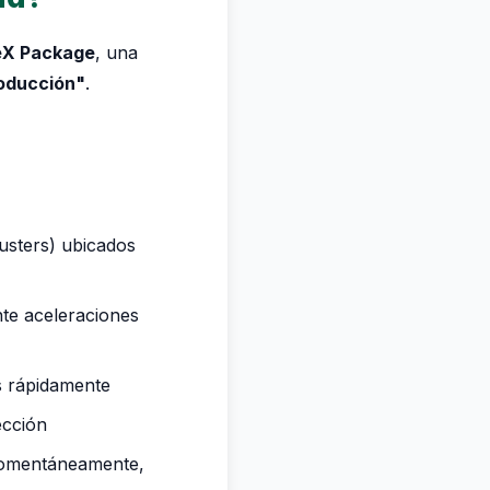
X Package
, una
roducción"
.
usters) ubicados
te aceleraciones
s rápidamente
ección
momentáneamente,