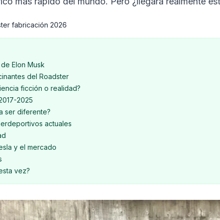
rico más rápido del mundo. Pero ¿llegará realmente es
ter fabricación 2026
) de Elon Musk
cinantes del Roadster
ncia ficción o realidad?
: 2017-2025
 ser diferente?
erdeportivos actuales
ad
esla y el mercado
s
 esta vez?