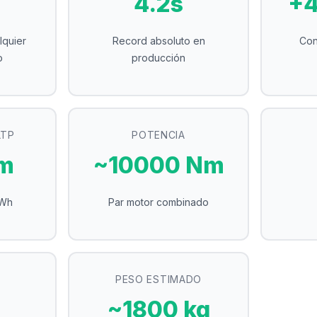
4.2s
+4
lquier
Record absoluto en
Con
o
producción
LTP
POTENCIA
km
~10000 Nm
kWh
Par motor combinado
PESO ESTIMADO
~1800 kg