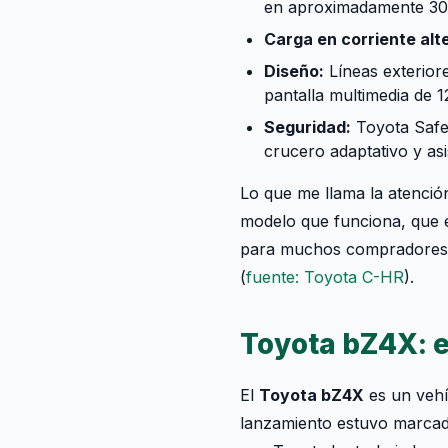
en aproximadamente 30
Carga en corriente alt
Diseño:
Líneas exteriore
pantalla multimedia de 1
Seguridad:
Toyota Safet
crucero adaptativo y asi
Lo que me llama la atenció
modelo que funciona, que e
para muchos compradores q
(
fuente: Toyota C-HR
).
Toyota bZ4X: e
El
Toyota bZ4X
es un vehí
lanzamiento estuvo marcado