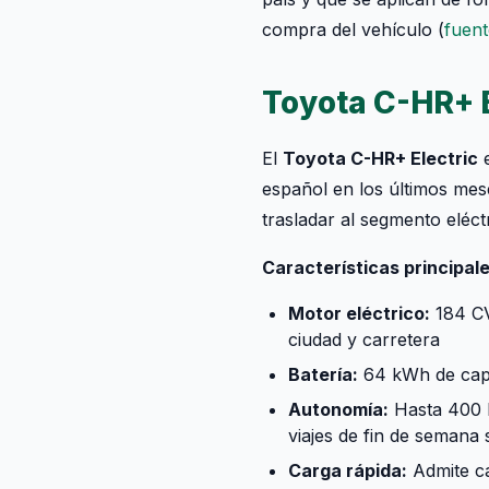
compra del vehículo (
fuent
Toyota C-HR+ E
El
Toyota C-HR+ Electric
e
español en los últimos mes
trasladar al segmento eléc
Características principale
Motor eléctrico:
184 CV
ciudad y carretera
Batería:
64 kWh de capa
Autonomía:
Hasta 400 k
viajes de fin de semana
Carga rápida:
Admite ca