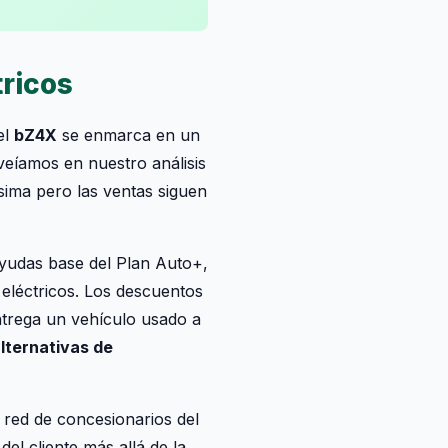
tricos
el
bZ4X
se enmarca en un
eíamos en nuestro análisis
tísima pero las ventas siguen
yudas base del Plan Auto+,
 eléctricos. Los descuentos
entrega un vehículo usado a
alternativas de
 red de concesionarios del
del cliente más allá de la