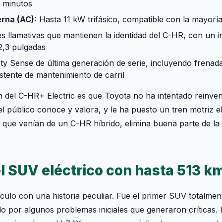
 minutos
erna (AC):
Hasta 11 kW trifásico, compatible con la mayorí
s llamativas que mantienen la identidad del C-HR, con un 
2,3 pulgadas
y Sense de última generación de serie, incluyendo frenad
stente de mantenimiento de carril
n del C-HR+ Electric es que Toyota no ha intentado reinven
l público conoce y valora, y le ha puesto un tren motriz e
ue venían de un C-HR híbrido, elimina buena parte de la 
l SUV eléctrico con hasta 513 k
culo con una historia peculiar. Fue el primer SUV totalment
 por algunos problemas iniciales que generaron críticas.