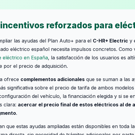
 incentivos reforzados para eléc
mpliar las ayudas del Plan Auto+ para el
C-HR+ Electric
y 
do eléctrico español necesita impulsos concretos. Como v
e eléctrico en España
, la satisfacción de los usuarios es al
e por el precio de adquisición.
ta ofrece
complementos adicionales
que se suman a las a
s significativa sobre el precio de tarifa de ambos modelos
onfiguración del vehículo, la financiación elegida y si se 
s clara:
acercar el precio final de estos eléctricos al de 
gmento
.
n que estas ayudas ampliadas están disponibles en toda la
ma directa, sin necesidad de trámites adicionales por parte 