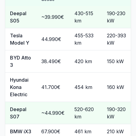
Deepal
430-515
190-230
~39.990€
S05
km
kW
Tesla
455-533
220-393
44.990€
Model Y
km
kW
BYD Atto
38.490€
420 km
150 kW
3
Hyundai
Kona
41.700€
454 km
160 kW
Electric
Deepal
520-620
190-320
~44.990€
S07
km
kW
BMW iX3
67.900€
461 km
210 kW