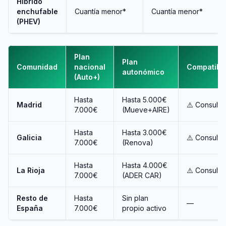
Híbrido
enchufable
Cuantía menor*
Cuantía menor*
(PHEV)
Plan
Plan
Comunidad
nacional
Compatibl
autonómico
(Auto+)
Hasta
Hasta 5.000€
Madrid
⚠️ Consulta
7.000€
(Mueve+AIRE)
Hasta
Hasta 3.000€
Galicia
⚠️ Consulta
7.000€
(Renova)
Hasta
Hasta 4.000€
La Rioja
⚠️ Consulta
7.000€
(ADER CAR)
Resto de
Hasta
Sin plan
—
España
7.000€
propio activo