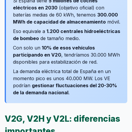
Si España tiene
5 millones de coches
eléctricos en 2030
(objetivo oficial) con
baterías medias de 60 kWh, tenemos
300.000
MWh de capacidad de almacenamiento
móvil.
Eso equivale a
1.200 centrales hidroeléctricas
de bombeo
de tamaño medio.
Con solo un
10% de esos vehículos
participando en V2G
, tendríamos 30.000 MWh
disponibles para estabilización de red.
La demanda eléctrica total de España en un
momento pico es unos 40.000 MW. Los VE
podrían
gestionar fluctuaciones del 20-30%
de la demanda nacional
.
V2G, V2H y V2L: diferencias
importantes