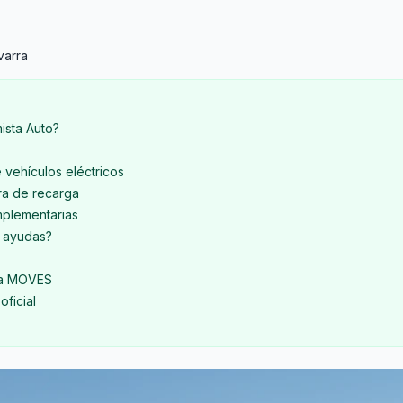
varra
ista Auto?
 vehículos eléctricos
ra de recarga
mplementarias
s ayudas?
ma MOVES
oficial