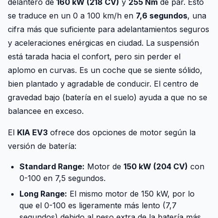
delantero de
160 kW (218 CV)
y
255 Nm
de par. Esto
se traduce en un 0 a 100 km/h en
7,6 segundos
, una
cifra más que suficiente para adelantamientos seguros
y aceleraciones enérgicas en ciudad. La suspensión
está tarada hacia el confort, pero sin perder el
aplomo en curvas. Es un coche que se siente sólido,
bien plantado y agradable de conducir. El centro de
gravedad bajo (batería en el suelo) ayuda a que no se
balancee en exceso.
El
KIA EV3
ofrece dos opciones de motor según la
versión de batería:
Standard Range:
Motor de
150 kW (204 CV)
con
0-100 en 7,5 segundos.
Long Range:
El mismo motor de 150 kW, por lo
que el 0-100 es ligeramente más lento (7,7
segundos) debido al peso extra de la batería más