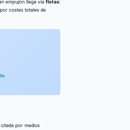
an empujón llega vía
flotas
:
por costes totales de
da
.
citada por medios