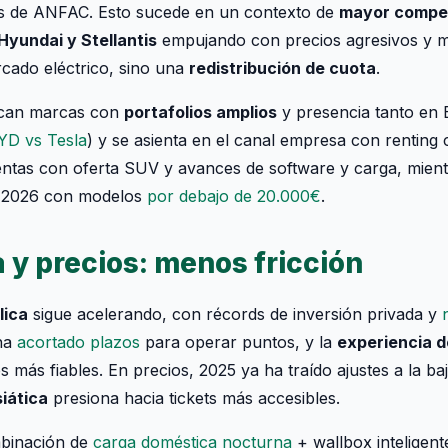
tos de ANFAC. Esto sucede en un contexto de
mayor compe
Hyundai y Stellantis
empujando con precios agresivos y m
cado eléctrico, sino una
redistribución de cuota
.
can marcas con
portafolios amplios
y presencia tanto e
YD vs Tesla
) y se asienta en el canal empresa con renting 
entas con oferta SUV y avances de software y carga, mien
 2026 con modelos
por debajo de 20.000€
.
a y precios: menos fricción
lica
sigue acelerando, con récords de inversión privada y
 ha
acortado plazos
para operar puntos, y la
experiencia d
 más fiables. En precios, 2025 ya ha traído ajustes a la ba
iática
presiona hacia tickets más accesibles.
mbinación de
carga doméstica nocturna
+ wallbox inteligent