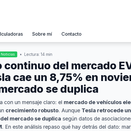
lculadoras
Sobre mí
Contacto
•
Lectura: 14 min
Noticias
 continuo del mercado E
la cae un 8,75% en novie
l mercado se duplica
a con un mensaje claro: el
mercado de vehículos ele
un
crecimiento robusto
. Aunque
Tesla retrocede u
 del mercado se duplica
según datos de asociacion
M
. En este análisis repaso qué hay detrás del dato: marc