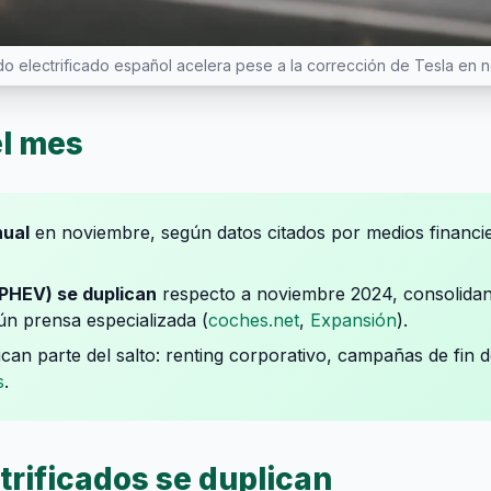
do electrificado español acelera pese a la corrección de Tesla en 
el mes
nual
en noviembre, según datos citados por medios financi
+PHEV) se duplican
respecto a noviembre 2024, consolidan
ún prensa especializada (
coches.net
,
Expansión
).
can parte del salto: renting corporativo, campañas de fin 
s
.
trificados se duplican