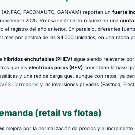
ctor (ANFAC, FACONAUTO, GANVAM) reportan un
fuerte in
noviembre 2025. Prensa sectorial lo resume en una
cuota 
o el registro del año anterior. En paralelo, diferentes fuent
l mes por encima de las 94.000 unidades, en una racha p
de
híbridos enchufables (PHEV)
sigue siendo relevante por 
ntras que los
eléctricos puros (BEV)
consolidan la base gra
siáticas y una red de carga que, aunque con retos, ya perm
OVES Corredores
y las inversiones privadas (Fastned, Elect
demanda (retail vs flotas)
es
mejora por la normalización de precios y el incremento 