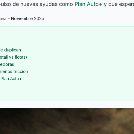
impulso de nuevas ayudas como
Plan Auto+
y qué esper
aña – Noviembre 2025
se duplican
tail vs flotas)
dedoras
 menos fricción
 Plan Auto+