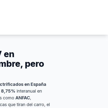
V en
mbre, pero
ctrificados en España
n 8,75%
interanual en
es como
ANFAC
,
as que tiran del carro, el