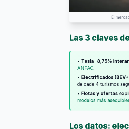
El merca
Las 3 claves d
•
Tesla -8,75% intera
ANFAC
.
•
Electrificados (BEV
de cada 4 turismos seg
•
Flotas y ofertas
expli
modelos más asequible
Los datos: elec